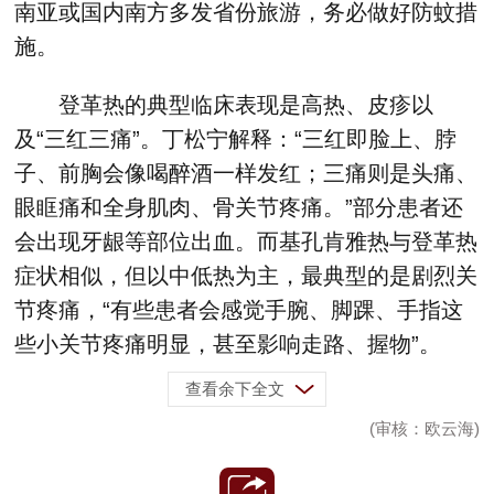
南亚或国内南方多发省份旅游，务必做好防蚊措
施。
登革热的典型临床表现是高热、皮疹以
及“三红三痛”。丁松宁解释：“三红即脸上、脖
子、前胸会像喝醉酒一样发红；三痛则是头痛、
眼眶痛和全身肌肉、骨关节疼痛。”部分患者还
会出现牙龈等部位出血。而基孔肯雅热与登革热
症状相似，但以中低热为主，最典型的是剧烈关
节疼痛，“有些患者会感觉手腕、脚踝、手指这
些小关节疼痛明显，甚至影响走路、握物”。
查看余下全文
(审核：欧云海)