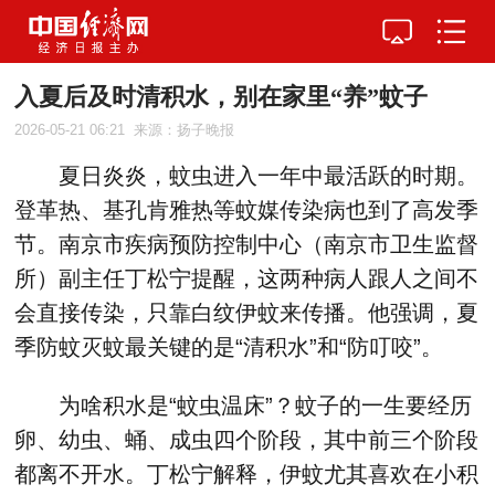
入夏后及时清积水，别在家里“养”蚊子
2026-05-21 06:21
来源：扬子晚报
夏日炎炎，蚊虫进入一年中最活跃的时期。
登革热、基孔肯雅热等蚊媒传染病也到了高发季
节。南京市疾病预防控制中心（南京市卫生监督
所）副主任丁松宁提醒，这两种病人跟人之间不
会直接传染，只靠白纹伊蚊来传播。他强调，夏
季防蚊灭蚊最关键的是“清积水”和“防叮咬”。
为啥积水是“蚊虫温床”？蚊子的一生要经历
卵、幼虫、蛹、成虫四个阶段，其中前三个阶段
都离不开水。丁松宁解释，伊蚊尤其喜欢在小积