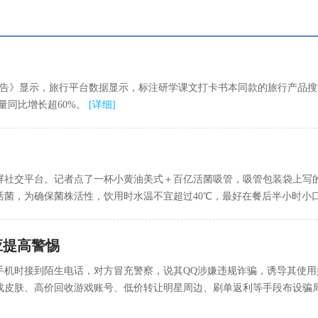
势报告》显示，旅行平台数据显示，标注研学课文打卡书本同款的旅行产品搜
量同比增长超60%。
[
详细
]
屏社交平台。记者点了一杯小黄油美式＋百亿活菌吸管，吸管包装袋上写
活菌，为确保菌株活性，饮用时水温不宜超过40℃，最好在餐后半小时小
应提高警惕
机时接到陌生电话，对方冒充警察，说其QQ涉嫌违规诈骗，诱导其使用妈
皮肤、高价回收游戏账号、低价转让明星周边、刷单返利等手段布设骗局