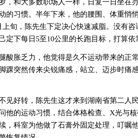
3岁，和大多数职场人一样，日复一日坐在
动的习惯。半年下来，他的腰围、体重悄
月上旬，陈先生下定决心快速减脂。没有咨
己定下每日5至10公里的长跑目标，打算
腿酸胀乏力，他觉得是久不运动带来的正
侧脚踝突然传来尖锐痛感，站立、迈步时痛
不见好转，陈先生这才来到湖南省第二人
问他的运动习惯，结合体格检查、X光与核
续，科室为他做了石膏外固定处理，叮嘱
骼恢复情况。