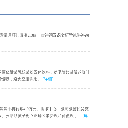
索量月环比暴涨2.8倍，古诗词及课文研学线路咨询
的百亿活菌乳酸菌粉固体饮料，该吸管比普通的咖啡
口慢吸，避免空腹饮用。
[
详细
]
妈手机转账4.9万元。据该中心一级高级警长吴克
。要帮助孩子树立正确的消费观和价值观，...
[
详