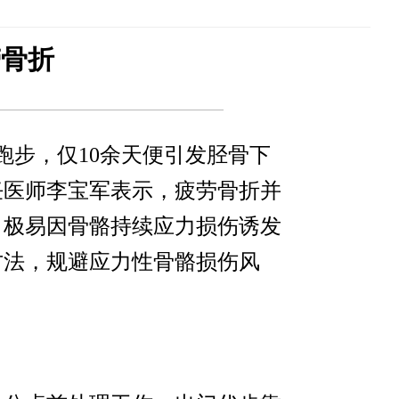
劳骨折
跑步，仅10余天便引发胫骨下
任医师李宝军表示，疲劳骨折并
，极易因骨骼持续应力损伤诱发
方法，规避应力性骨骼损伤风