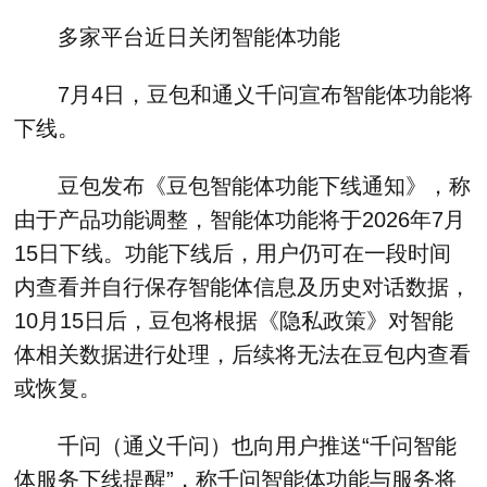
多家平台近日关闭智能体功能
7月4日，豆包和通义千问宣布智能体功能将
下线。
豆包发布《豆包智能体功能下线通知》，称
由于产品功能调整，智能体功能将于2026年7月
15日下线。功能下线后，用户仍可在一段时间
内查看并自行保存智能体信息及历史对话数据，
10月15日后，豆包将根据《隐私政策》对智能
体相关数据进行处理，后续将无法在豆包内查看
或恢复。
千问（通义千问）也向用户推送“千问智能
体服务下线提醒”，称千问智能体功能与服务将