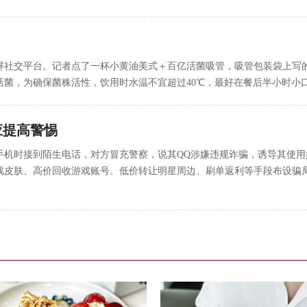
屏社交平台。记者点了一杯小黄油美式＋百亿活菌吸管，吸管包装袋上写
活菌，为确保菌株活性，饮用时水温不宜超过40℃，最好在餐后半小时小
应提高警惕
机时接到陌生电话，对方冒充警察，说其QQ涉嫌违规诈骗，诱导其使用妈
皮肤、高价回收游戏账号、低价转让明星周边、刷单返利等手段布设骗局