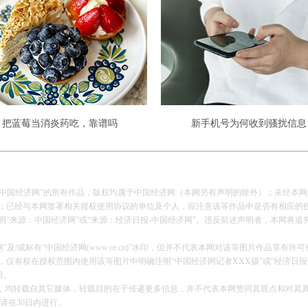
把蓝莓当消炎药吃，靠谱吗
新手机号为何收到骚扰信息
报-中国经济网”的所有作品，版权均属于中国经济网（本网另有声明的除外）；未经本
已经与本网签署相关授权使用协议的单位及个人，应注意该等作品中是否有相应的
来源：中国经济网”或“来源：经济日报-中国经济网”。违反前述声明者，本网将追
及/或标有“中国经济网(www.ce.cn)”水印，但并不代表本网对该等图片作品享有许
有权在授权范围内使用该等图片中明确注明“中国经济网记者XXX摄”或“经济日报
担。
的作品，均转载自其它媒体，转载目的在于传递更多信息，并不代表本网赞同其观点和对其
请在30日内进行。