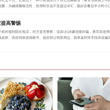
屏社交平台。记者点了一杯小黄油美式＋百亿活菌吸管，吸管包装袋上写
活菌，为确保菌株活性，饮用时水温不宜超过40℃，最好在餐后半小时小
应提高警惕
机时接到陌生电话，对方冒充警察，说其QQ涉嫌违规诈骗，诱导其使用妈
皮肤、高价回收游戏账号、低价转让明星周边、刷单返利等手段布设骗局