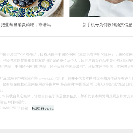
把蓝莓当消炎药吃，靠谱吗
新手机号为何收到骚扰信息
报-中国经济网”的所有作品，版权均属于中国经济网（本网另有声明的除外）；未经本
已经与本网签署相关授权使用协议的单位及个人，应注意该等作品中是否有相应的
来源：中国经济网”或“来源：经济日报-中国经济网”。违反前述声明者，本网将追
及/或标有“中国经济网(www.ce.cn)”水印，但并不代表本网对该等图片作品享有许
有权在授权范围内使用该等图片中明确注明“中国经济网记者XXX摄”或“经济日报
担。
的作品，均转载自其它媒体，转载目的在于传递更多信息，并不代表本网赞同其观点和对其
请在30日内进行。
-81025135 邮箱：