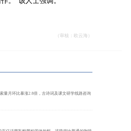
作。”该人士强调。
（审核：欧云海）
索量月环比暴涨2.8倍，古诗词及课文研学线路咨询