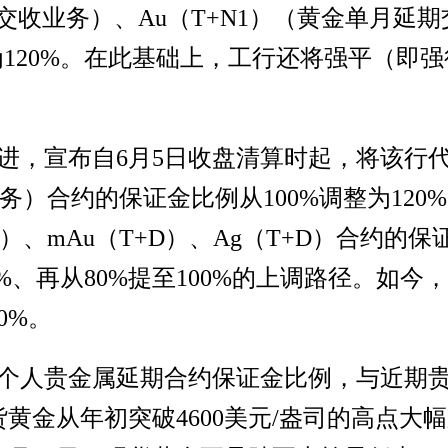
期交收业务）、Au（T+N1）（黄金单月延
为120%。在此基础上，工行还将强平（即强
进，宣布自6月5日收盘清算时起，将该行代
业务）合约的保证金比例从100%调整为12
D）、mAu（T+D）、Ag（T+D）合约的
%、再从80%提至100%的上调路径。如今，A
0%。
个人贵金属延期合约保证金比例，与近期
黄金从年初突破4600美元/盎司的高点大幅跌