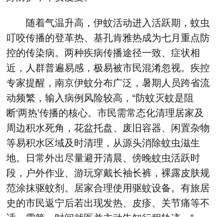
随着气温升高，伊蚊活动进入活跃期，蚊虫
叮咬传播的登革热、基孔肯雅热成为七月重点防
控的传染病。两种疾病传播途径一致、症状相
近，人群普遍易感，极易被市民混淆忽视。疾控
专家提醒，南京伊蚊分布广泛，暑期人员跨省流
动频繁，输入病例风险较高，“防蚊灭蚊是阻
断‘两热’传播的核心。市民需常态化清理居家及
周边积水死角，花盆托盘、废旧容器、闲置杂物
等易积水区域及时清理，从源头消除蚊虫滋生
地。日常外出尽量避开清晨、傍晚蚊虫活跃时
段，户外作业、游玩穿戴长袖长裤，裸露皮肤规
范涂抹驱蚊剂。居家合理使用驱蚊设备。有旅居
史的市民返宁后若出现发热、皮疹、关节痛等不