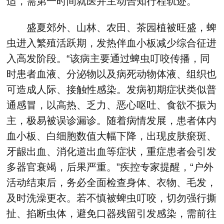
适，需第一时间就医并主动告知行程轨迹。”
盛夏郊外、山林、农田、茶园植被旺盛，蜱
虫进入繁殖活跃期，发热伴血小板减少综合征进
入高发阶段。“该病主要通过蜱虫叮咬传播，同
时患者血液、分泌物以及病死动物体液、组织也
可造成人际、接触性感染。发病初期症状类似普
通感冒，以高热、乏力、恶心呕吐、食欲不振为
主，极易被误诊漏诊。随着病情发展，患者体内
血小板、白细胞数值大幅下降，出现皮肤瘀斑、
牙龈出血、消化道出血等症状，重症患者会引发
多器官衰竭，后果严重。”疾控专家提醒，“户外
活动结束后，务必全面检查身体、衣物、毛发，
及时洗澡更衣。若不慎被蜱虫叮咬，切勿强行撕
扯、掐断虫体，避免口器残留引发感染，需前往