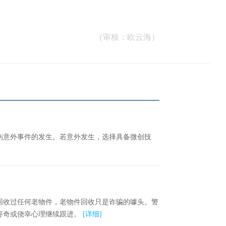
（审核：欧云海）
伤意外事件的发生。若意外发生，选择具备微创技
回收过任何老物件，老物件回收只是诈骗的噱头。警
好奇或侥幸心理继续跟进。
[
详细
]